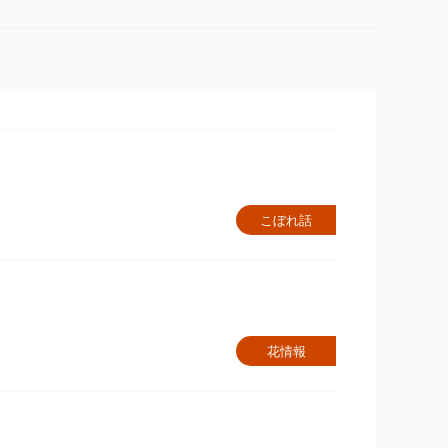
こぼれ話
花情報