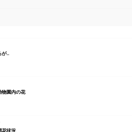
...
動物園内の花
4
開花状況