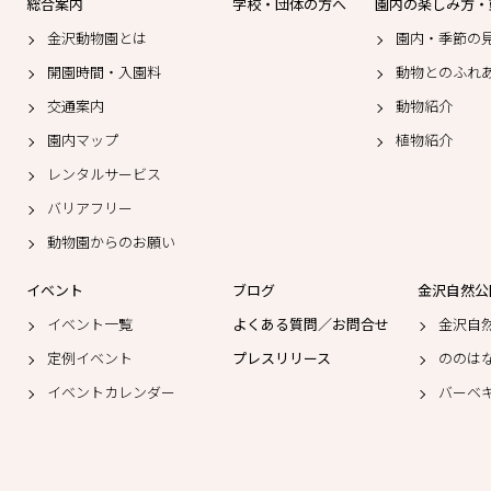
総合案内
学校・団体の方へ
園内の楽しみ方・
金沢動物園とは
園内・季節の
開園時間・入園料
動物とのふれ
交通案内
動物紹介
園内マップ
植物紹介
レンタルサービス
バリアフリー
動物園からのお願い
イベント
ブログ
金沢自然公
イベント一覧
よくある質問／お問合せ
金沢自
定例イベント
プレスリリース
ののは
イベントカレンダー
バーベ