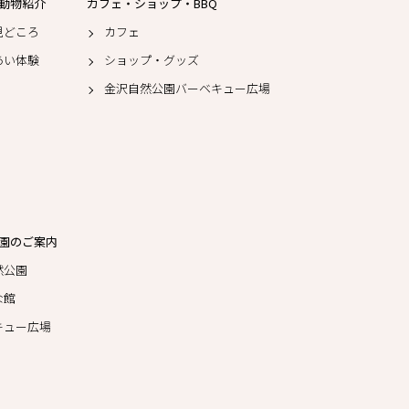
動物紹介
カフェ・ショップ・BBQ
見どころ
カフェ
あい体験
ショップ・グッズ
金沢自然公園バーベキュー広場
園のご案内
然公園
な館
キュー広場