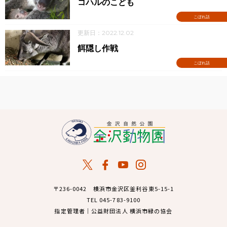
コハルのこども
こぼれ話
更新日：2022.12.02
餌隠し作戦
こぼれ話
〒236-0042 横浜市金沢区釜利谷東5-15-1
TEL 045-783-9100
指定管理者｜公益財団法人 横浜市緑の協会