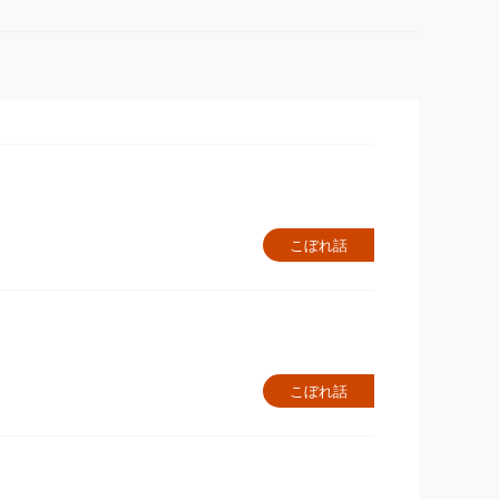
こぼれ話
こぼれ話