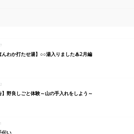
7
ほんわか打たせ湯】○○湯入りました♨2月編
2
告】野良しごと体験～山の手入れをしよう～
1
手伝い