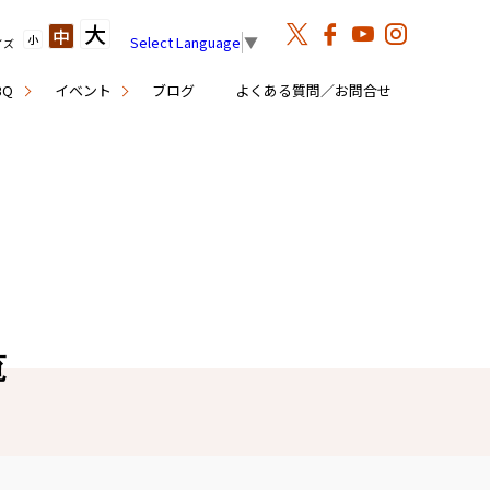
大
中
小
Select Language
▼
イズ
BQ
イベント
ブログ
よくある質問／お問合せ
覧