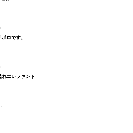
7
ポポロです。
7
隠れエレファント
07