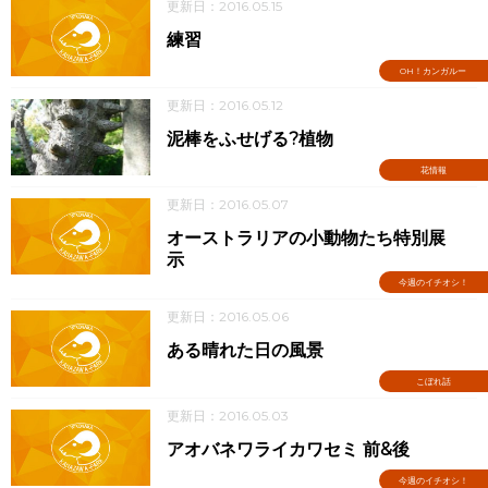
更新日：2016.05.15
練習
OH！カンガルー
更新日：2016.05.12
泥棒をふせげる?植物
花情報
更新日：2016.05.07
オーストラリアの小動物たち特別展
示
今週のイチオシ！
更新日：2016.05.06
ある晴れた日の風景
こぼれ話
更新日：2016.05.03
アオバネワライカワセミ 前&後
今週のイチオシ！