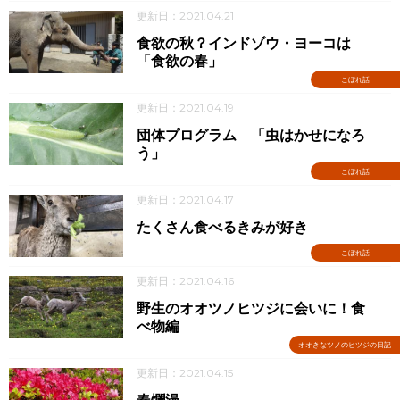
更新日：2021.04.21
食欲の秋？インドゾウ・ヨーコは
「食欲の春」
こぼれ話
更新日：2021.04.19
団体プログラム 「虫はかせになろ
う」
こぼれ話
更新日：2021.04.17
たくさん食べるきみが好き
こぼれ話
更新日：2021.04.16
野生のオオツノヒツジに会いに！食
べ物編
オオきなツノのヒツジの日記
更新日：2021.04.15