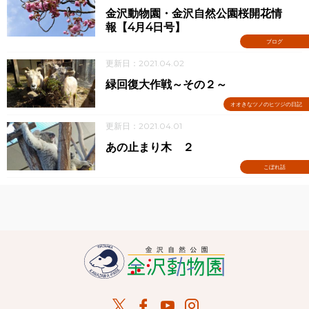
金沢動物園・金沢自然公園桜開花情
報【4月4日号】
ブログ
更新日：2021.04.02
緑回復大作戦～その２～
オオきなツノのヒツジの日記
更新日：2021.04.01
あの止まり木 ２
こぼれ話