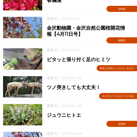
春爛漫
花情報
更新日：2021.04.11
金沢動物園・金沢自然公園桜開花情
報【4月11日号】
桜開花
更新日：2021.04.11
ピタッと張り付く足のヒミツ
身近な自然といろんないきもの
更新日：2021.04.09
ツノ突きしても大丈夫！
オオきなツノのヒツジの日記
更新日：2021.04.08
ジュウニヒトエ
花情報
更新日：2021.04.04