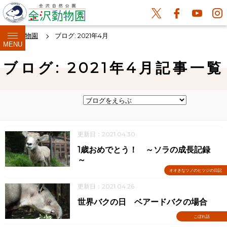
金沢動物園
ブログ: 2021年4月
MENU
ブログ: 2021年4月記事一覧
更新日：2021.04.30
1歳おめでとう！ ～ソラの成長記録
～
オオきなツノのヒツジの日記
更新日：2021.04.26
世界バクの日 ベアードバクの場合
こぼれ話