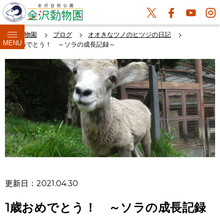
金沢動物園
ブログ
オオきなツノのヒツジの日記
MENU
1歳おめでとう！ ～ソラの成長記録～
更新日：2021.04.30
1歳おめでとう！ ～ソラの成長記録