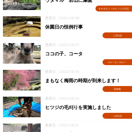
ウタマル 岩山に爆誕
オオきなツノのヒツジの日記
更新日：2022.06.08
休園日の恒例行事
こぼれ話
更新日：2022.06.07
ココの子、コータ
OH！カンガルー
更新日：2022.06.05
まもなく梅雨の時期が到来します！
花情報
更新日：2022.06.04
ヒツジの毛刈りを実施しました
こぼれ話
更新日：2022.06.01