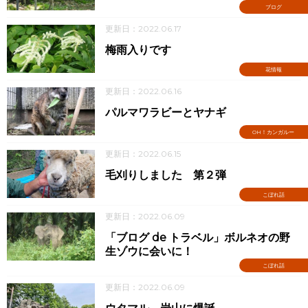
ブログ
更新日：2022.06.17
梅雨入りです
花情報
更新日：2022.06.16
パルマワラビーとヤナギ
OH！カンガルー
更新日：2022.06.15
毛刈りしました 第２弾
こぼれ話
更新日：2022.06.09
「ブログ de トラベル」ボルネオの野
生ゾウに会いに！
こぼれ話
更新日：2022.06.09