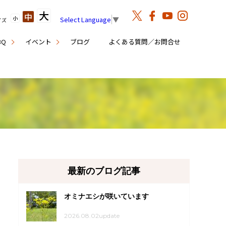
大
中
小
Select Language
▼
イズ
BQ
イベント
ブログ
よくある質問／お問合せ
最新のブログ記事
オミナエシが咲いています
2026.08.02update