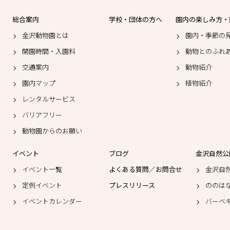
総合案内
学校・団体の方へ
園内の楽しみ方・
金沢動物園とは
園内・季節の
開園時間・入園料
動物とのふれ
交通案内
動物紹介
園内マップ
植物紹介
レンタルサービス
バリアフリー
動物園からのお願い
イベント
ブログ
金沢自然公
イベント一覧
よくある質問／お問合せ
金沢自
定例イベント
プレスリリース
ののは
イベントカレンダー
バーベ