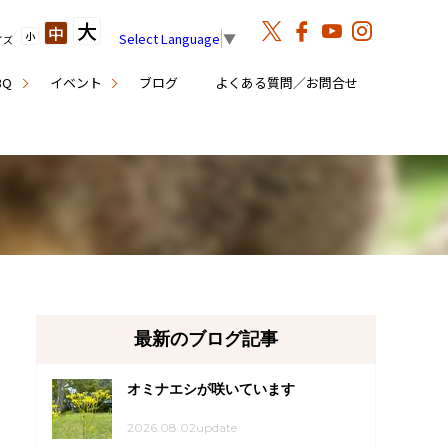
大
中
小
Select Language
▼
イズ
BQ
イベント
ブログ
よくある質問／お問合せ
最新のブログ記事
オミナエシが咲いています
2026.08.02update