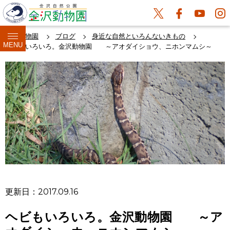
金沢動物園
ブログ
身近な自然といろんないきもの
MENU
ヘビもいろいろ。金沢動物園 ～アオダイショウ、ニホンマムシ～
更新日：2017.09.16
ヘビもいろいろ。金沢動物園 ～ア