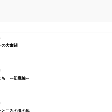
5
チの大奮闘
3
たち ～初夏編～
9
たところの滝の池