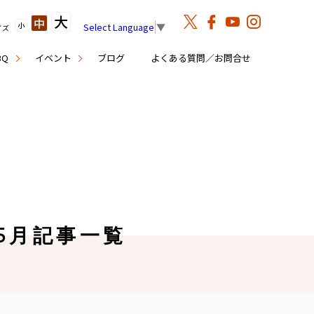
大
中
小
Select Language
▼
イズ
BQ
イベント
ブログ
よくある質問／お問合せ
年5月記事一覧