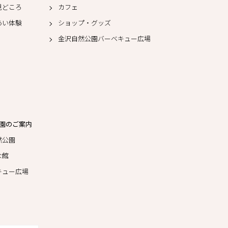
見どころ
カフェ
あい体験
ショップ・グッズ
金沢自然公園バーベキュー広場
園のご案内
然公園
な館
キュー広場