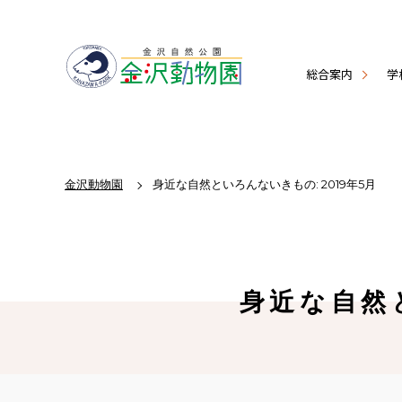
総合案内
学
金沢動物園
身近な自然といろんないきもの: 2019年5月
身近な自然と