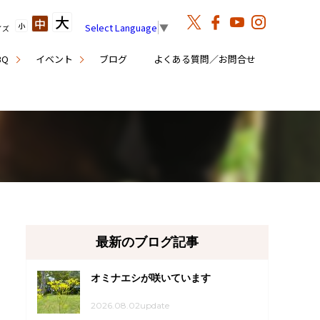
大
中
小
Select Language
▼
イズ
BQ
イベント
ブログ
よくある質問／お問合せ
最新のブログ記事
オミナエシが咲いています
2026.08.02update