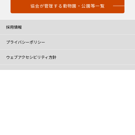
協会が管理する動物園・公園等一覧
採用情報
プライバシーポリシー
ウェブアクセシビリティ方針
ソーシャルメディア運用ポリシー
ＳＤＧｓ達成に向けた取組について