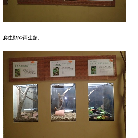
爬虫類や両生類、