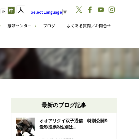
大
中
小
Select Language
▼
繁殖センター
ブログ
よくある質問／お問合せ
最新のブログ記事
オオアリクイ双子通信 特別公開&
愛称投票&性別は...
2026.08.06update