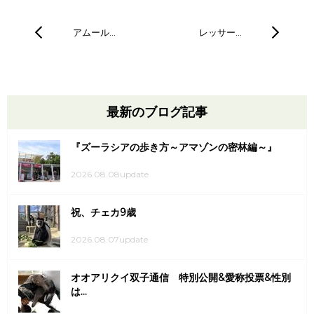
アムール…
レッサー…
最新のブログ記事
『ズーラシアの歩き方～アマゾンの密林編～』
2026.08.08update
祝、チェカ9歳
2026.08.07update
オオアリクイ双子通信 特別公開&愛称投票&性別
は...