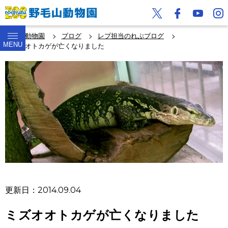
野毛山動物園
ブログ
レプ担当のれぷブログ
MENU
ミズオオトカゲが亡くなりました
更新日：2014.09.04
ミズオオトカゲが亡くなりました