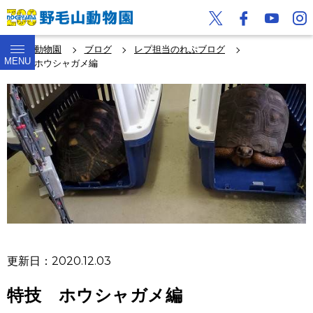
野毛山動物園
ブログ
レプ担当のれぷブログ
MENU
特技 ホウシャガメ編
更新日：2020.12.03
特技 ホウシャガメ編