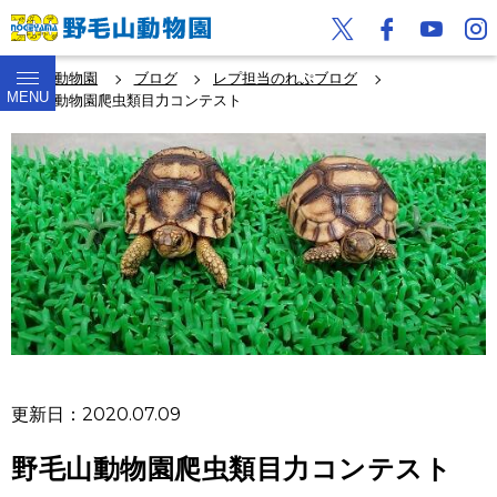
野毛山動物園
ブログ
レプ担当のれぷブログ
MENU
野毛山動物園爬虫類目力コンテスト
更新日：2020.07.09
野毛山動物園爬虫類目力コンテスト