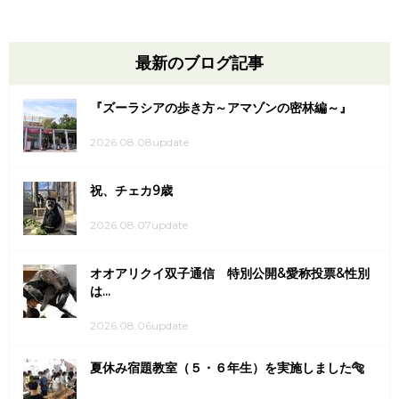
最新のブログ記事
『ズーラシアの歩き方～アマゾンの密林編～』
2026.08.08update
祝、チェカ9歳
2026.08.07update
オオアリクイ双子通信 特別公開&愛称投票&性別
は...
2026.08.06update
夏休み宿題教室（５・６年生）を実施しました🐅