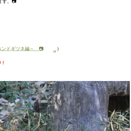
す。📷
～ホンドギツネ編～ 📷
）
O！