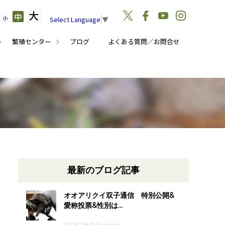
大
中
小
Select Language
▼
繁殖センター
ブログ
よくある質問／お問合せ
最新のブログ記事
オオアリクイ双子通信 特別公開&
愛称投票&性別は...
2026.08.06update