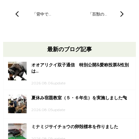
「背中で…
「百獣の…
最新のブログ記事
オオアリクイ双子通信 特別公開&愛称投票&性別
は...
2026.08.06update
夏休み宿題教室（５・６年生）を実施しました🐅
2026.08.05update
ミナミジサイチョウの卵殻標本を作りました
2026.08.05update