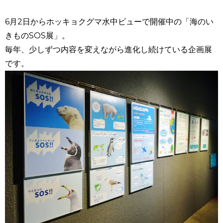
6
月
2
日からホッキョクグマ水中ビューで開催中の「海のい
きもの
SOS
展」。
毎年、少しずつ内容を変えながら進化し続けている企画展
です。