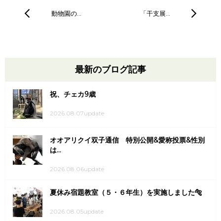
動物園の…
「干支展…
最新のブログ記事
祝、チェカ9歳
2026.08.07update
オオアリクイ双子通信 特別公開&愛称投票&性別
は...
2026.08.06update
夏休み宿題教室（５・６年生）を実施しました🐅
2026.08.05update