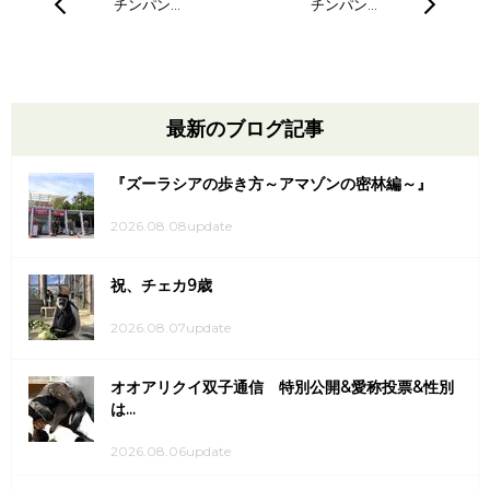
チンパン…
チンパン…
最新のブログ記事
『ズーラシアの歩き方～アマゾンの密林編～』
2026.08.08update
祝、チェカ9歳
2026.08.07update
オオアリクイ双子通信 特別公開&愛称投票&性別
は...
2026.08.06update