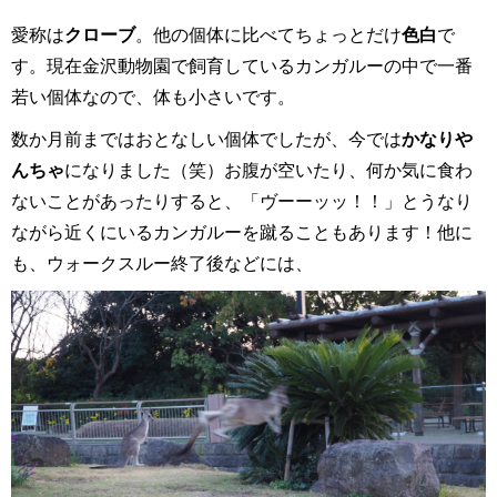
愛称は
クローブ
。他の個体に比べてちょっとだけ
色白
で
す。現在金沢動物園で飼育しているカンガルーの中で一番
若い個体なので、体も小さいです。
数か月前まではおとなしい個体でしたが、今では
かなりや
んちゃ
になりました（笑）お腹が空いたり、何か気に食わ
ないことがあったりすると、「ヴーーッッ！！」とうなり
ながら近くにいるカンガルーを蹴ることもあります！他に
も、ウォークスルー終了後などには、