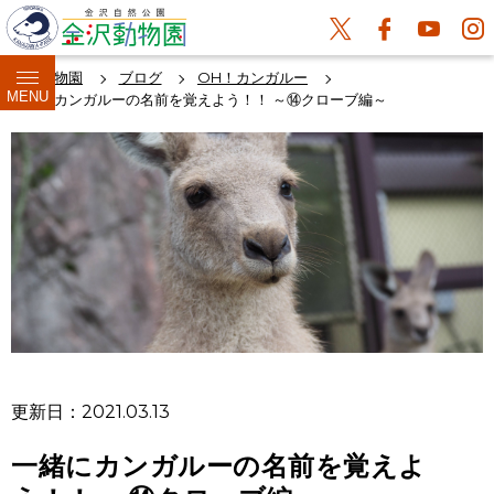
金沢動物園
ブログ
OH！カンガルー
MENU
一緒にカンガルーの名前を覚えよう！！ ～⑭クローブ編～
更新日：2021.03.13
一緒にカンガルーの名前を覚えよ