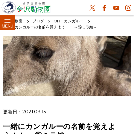
金沢動物園
ブログ
OH！カンガルー
MENU
一緒にカンガルーの名前を覚えよう！！ ～⑮ミラ編～
更新日：2021.03.13
一緒にカンガルーの名前を覚えよ