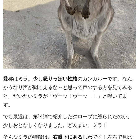
愛称は
ミラ
。少し
怒りっぽい性格
のカンガルーです。なん
かうなり声が聞こえるな～と思って声のする方を見てみる
と、だいたいミラが「ヴーッ！ヴーッ！！」と鳴いてま
す。
でも最近は、第
14
弾で紹介したクローブに怒られたのか、
少しおとなしくなりました。どんまい、ミラ！
そんなミラの特徴は、
右眼下にあるしわ
です！左右で見比