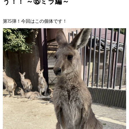
う！！ ～⑮ミラ編～
第
15
弾！今回はこの個体です！