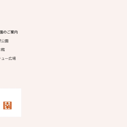
園のご案内
然公園
な館
キュー広場