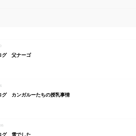
9
ログ 父ナーゴ
6
ログ カンガルーたちの授乳事情
08
ログ 雪でした