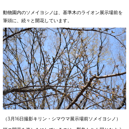
動物園内のソメイヨシノは、基準木のライオン展示場前を
筆頭に、続々と開花しています。
（
3
月
16
日撮影キリン・シマウマ展示場前ソメイヨシノ）