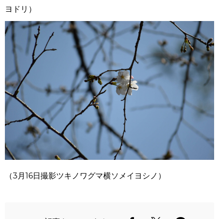
ヨドリ）
（
3
月
16
日撮影ツキノワグマ横ソメイヨシノ）