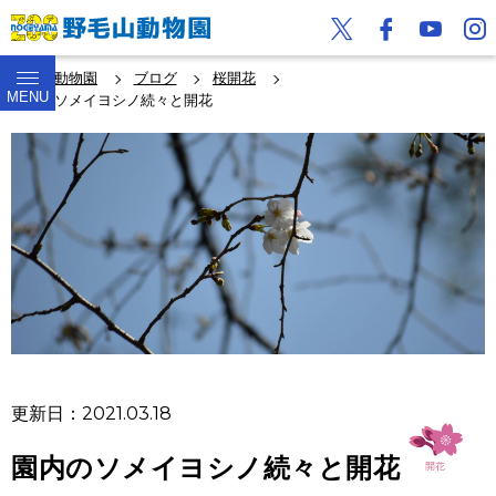
野毛山動物園
ブログ
桜開花
MENU
園内のソメイヨシノ続々と開花
更新日：2021.03.18
園内のソメイヨシノ続々と開花