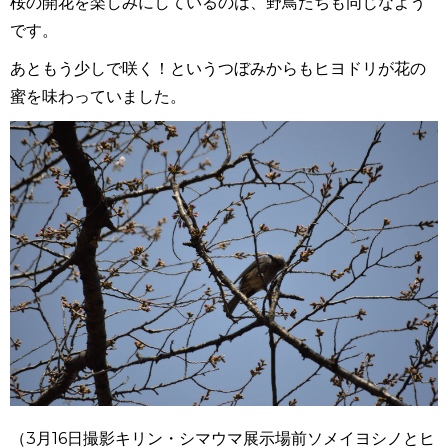
桜の開花を楽しみにしているのは、野鳥たちも同じなよう
です。
あともう少しで咲く！というつぼみからもヒヨドリが花の
蜜を味わっていました。
（
3
月
16
日撮影キリン・シマウマ展示場前ソメイヨシノとヒ