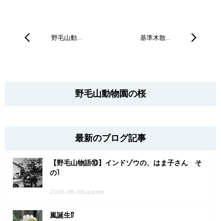
野毛山動…
基準木散…
野毛山動物園の桜
最新のブログ記事
【野毛山物語⑩】インドゾウの、はま子さん そ
の1
2026.08.06update
嵐誕生⁉