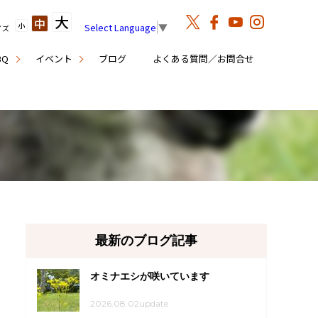
大
中
小
Select Language
▼
イズ
BQ
イベント
ブログ
よくある質問／お問合せ
最新のブログ記事
オミナエシが咲いています
2026.08.02update