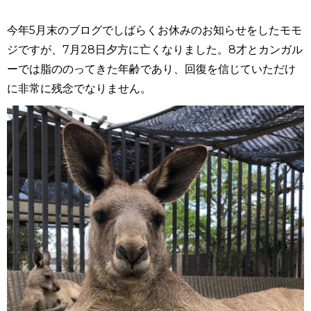
今年
5
月末のブログでしばらくお休みのお知らせをしたモモ
ジですが、
7
月
28
日夕方に亡くなりました。
8
才とカンガル
ーでは脂ののってきた年齢であり、回復を信じていただけ
に非常に残念でなりません。