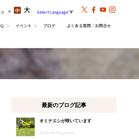
大
中
小
Select Language
▼
イズ
BQ
イベント
ブログ
よくある質問／お問合せ
最新のブログ記事
オミナエシが咲いています
2026.08.02update