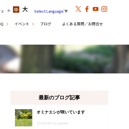
大
中
小
Select Language
▼
イズ
BQ
イベント
ブログ
よくある質問／お問合せ
最新のブログ記事
オミナエシが咲いています
2026.08.02update