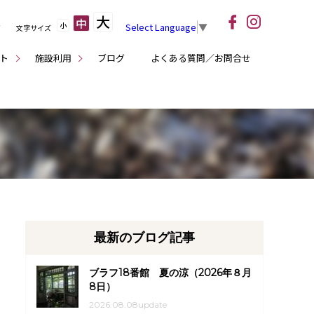
大
中
小
Select Language
▼
文字サイズ
ト
施設利用
ブログ
よくある質問／お問合せ
最新のブログ記事
ブラフ18番館 夏の涼（2026年８月
8日）
2026.08.08update