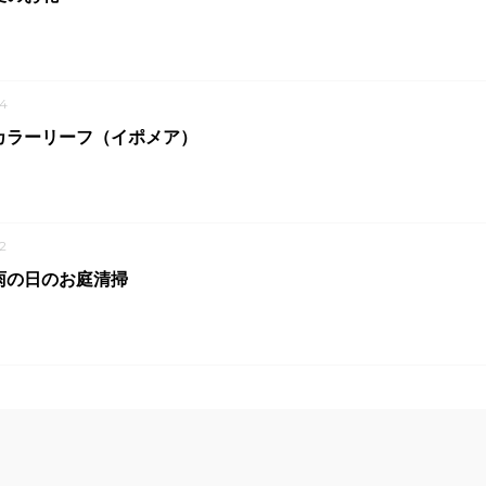
4
カラーリーフ（イポメア）
2
雨の日のお庭清掃