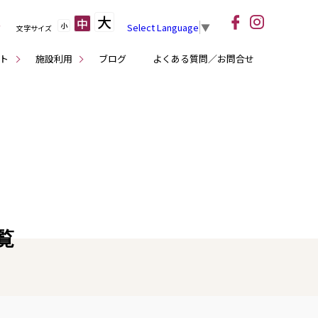
大
中
小
Select Language
▼
文字サイズ
ト
施設利用
ブログ
よくある質問／お問合せ
覧