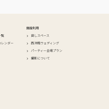
施設利用
一覧
貸しスペース
カレンダー
西洋館ウェディング
パーティー会場プラン
撮影について