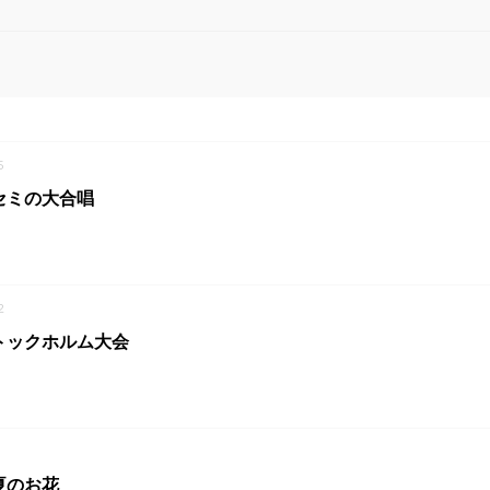
5
セミの大合唱
2
トックホルム大会
夏のお花