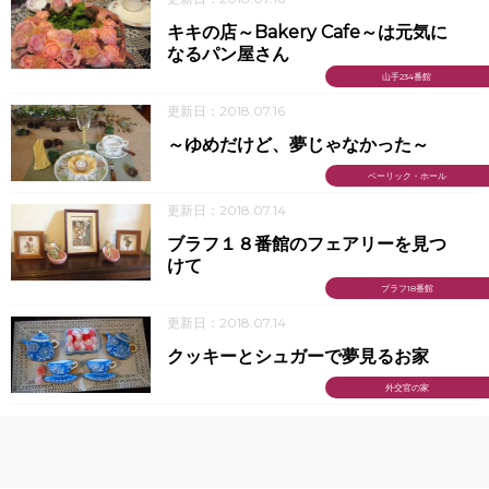
キキの店～Bakery Cafe～は元気に
なるパン屋さん
山手234番館
更新日：2018.07.16
～ゆめだけど、夢じゃなかった～
ベーリック・ホール
更新日：2018.07.14
ブラフ１８番館のフェアリーを見つ
けて
ブラフ18番館
更新日：2018.07.14
クッキーとシュガーで夢見るお家
外交官の家