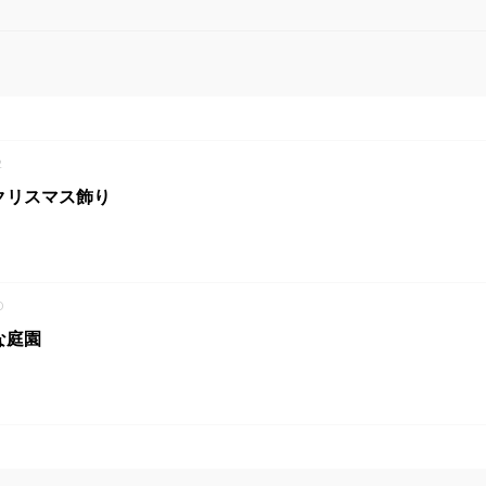
2
クリスマス飾り
0
な庭園