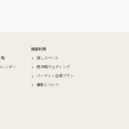
施設利用
一覧
貸しスペース
カレンダー
西洋館ウェディング
パーティー会場プラン
撮影について