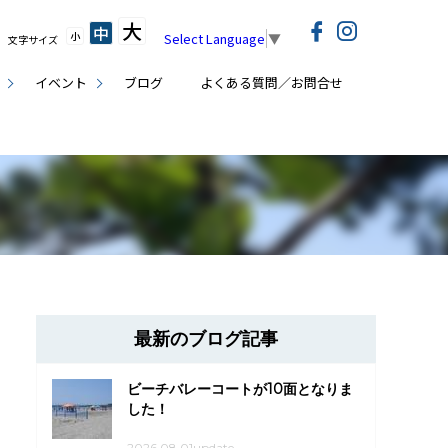
大
中
小
Select Language
▼
文字サイズ
イベント
ブログ
よくある質問／お問合せ
最新のブログ記事
ビーチバレーコートが10面となりま
した！
2026.08.01update