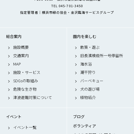
TEL 045-701-3450
指定管理者｜横浜市緑の協会・金沢臨海サービスグループ
総合案内
園内を楽しむ
施設概要
散策・遊ぶ
交通案内
旧長濱検疫所一号停留所
MAP
海水浴
施設・サービス
潮干狩り
SDGsの取組み
バーベキュー
危険な生き物
犬の遊び場
津波避難対策について
植物紹介
イベント
ブログ
ボランティア
イベント一覧