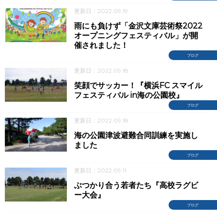
更新日：2022.09.19
雨にも負けず「金沢文庫芸術祭2022
オープニングフェスティバル」が開
催されました！
ブログ
更新日：2022.09.18
笑顔でサッカー！『横浜FC スマイル
フェスティバル in海の公園校』
ブログ
更新日：2022.09.18
海の公園津波避難合同訓練を実施し
ました
ブログ
更新日：2022.09.11
ぶつかり合う若者たち『高校ラグビ
ー大会』
ブログ