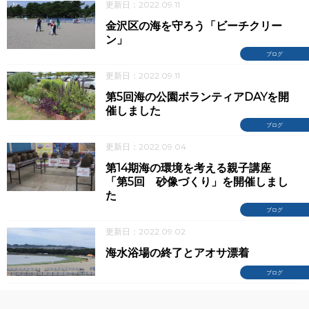
更新日：2022.09.11
金沢区の海を守ろう「ビーチクリー
ン」
ブログ
更新日：2022.09.11
第5回海の公園ボランティアDAYを開
催しました
ブログ
更新日：2022.09.04
第14期海の環境を考える親子講座
「第5回 砂像づくり」を開催しまし
た
ブログ
更新日：2022.09.02
海水浴場の終了とアオサ漂着
ブログ