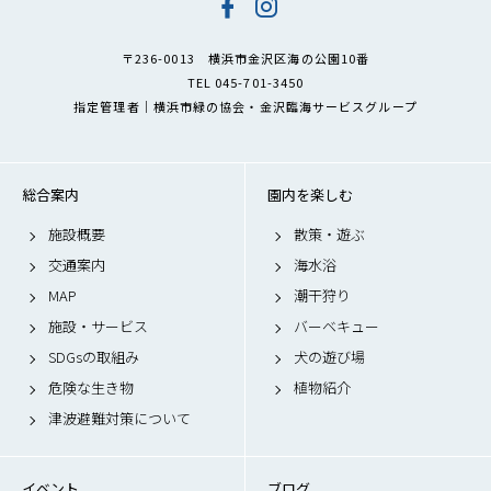
〒236-0013 横浜市金沢区海の公園10番
TEL 045-701-3450
指定管理者｜横浜市緑の協会・金沢臨海サービスグループ
総合案内
園内を楽しむ
施設概要
散策・遊ぶ
交通案内
海水浴
MAP
潮干狩り
施設・サービス
バーベキュー
SDGsの取組み
犬の遊び場
危険な生き物
植物紹介
津波避難対策について
イベント
ブログ