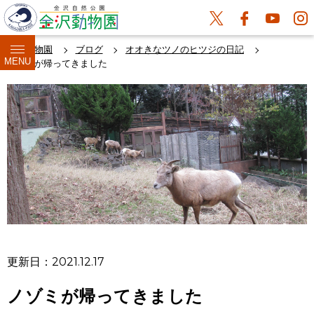
金沢動物園
ブログ
オオきなツノのヒツジの日記
MENU
ノゾミが帰ってきました
更新日：2021.12.17
ノゾミが帰ってきました