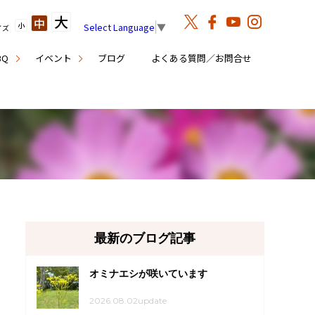
大
中
小
Select Language
▼
イズ
BQ
イベント
ブログ
よくある質問／お問合せ
最新のブログ記事
オミナエシが咲いています
2026.08.02update