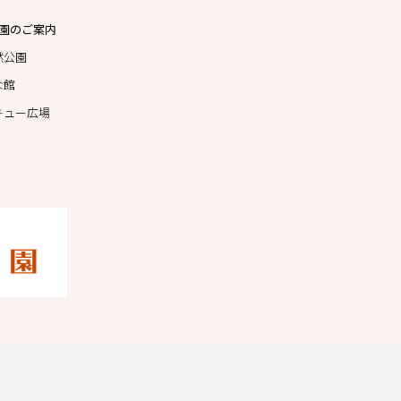
園のご案内
然公園
な館
キュー広場