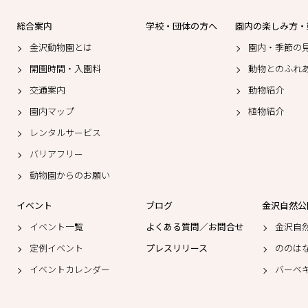
総合案内
学校・団体の方へ
園内の楽しみ方・
金沢動物園とは
園内・季節の
開園時間・入園料
動物とのふれ
交通案内
動物紹介
園内マップ
植物紹介
レンタルサービス
バリアフリー
動物園からのお願い
イベント
ブログ
金沢自然公
イベント一覧
よくある質問／お問合せ
金沢自
定例イベント
プレスリリース
ののは
イベントカレンダー
バーベ