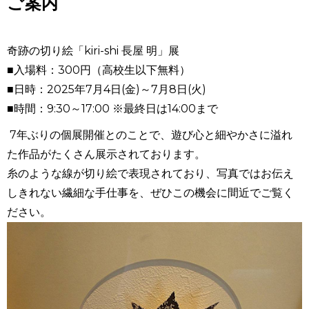
ご案内
奇跡の切り絵「
kiri-shi
長屋 明」展
■入場料：
300
円（高校生以下無料）
■日時：
2025
年
7
月
4
日
(
金
)
～
7
月
8
日
(
火
)
■時間：
9:30
～
17:00
※最終日は
14:00
まで
7年ぶりの個展開催とのことで、遊び心と細やかさに溢れ
た作品がたくさん展示されております。
糸のような線が切り絵で表現されており、写真ではお伝え
しきれない繊細な手仕事を、ぜひこの機会に間近でご覧く
ださい。