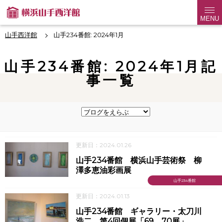
MENU
山手西洋館
山手234番館: 2024年1月
山手234番館: 2024年1月記
事一覧
更新日：2024.01.26
山手234番館 横浜山手芸術祭 柳
澤多恵油彩画展
山手234番館
更新日：2024.01.13
山手234番館 ギャラリー・太刀川
浩二 第4回個展「69，70展」