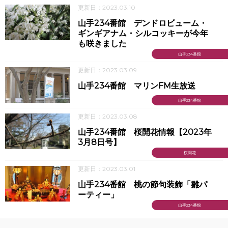
更新日：2023.03.10
山手234番館 デンドロビューム・
ギンギアナム・シルコッキーが今年
も咲きました
山手234番館
更新日：2023.03.09
山手234番館 マリンFM生放送
山手234番館
更新日：2023.03.08
山手234番館 桜開花情報【2023年
3月8日号】
桜開花
更新日：2023.03.01
山手234番館 桃の節句装飾「雛パ
ーティー」
山手234番館