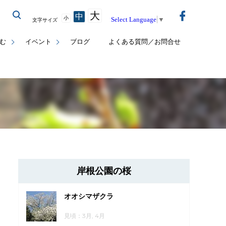
大
中
小
Select Language
▼
文字サイズ
む
イベント
ブログ
よくある質問／お問合せ
岸根公園の桜
オオシマザクラ
見頃：3月, 4月