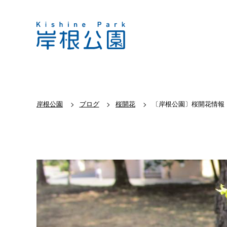
岸根公園
ブログ
桜開花
〔岸根公園〕桜開花情報【2