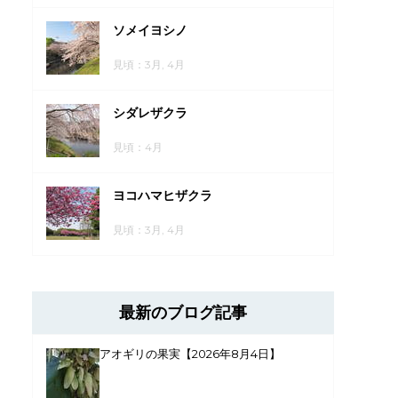
ソメイヨシノ
見頃：3月, 4月
シダレザクラ
見頃：4月
ヨコハマヒザクラ
見頃：3月, 4月
最新のブログ記事
アオギリの果実【2026年8月4日】