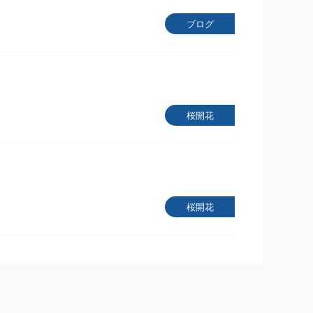
ブログ
桜開花
桜開花